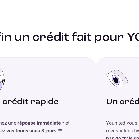
in un crédit fait pour Y
 crédit rapide
Un créd
nez une
réponse immédiate
* et
Younited vous 
vez
vos fonds sous 8 jours
**.
mensualités fix
pas de frais d