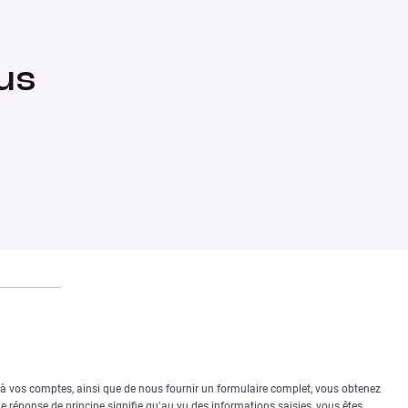
us
r à vos comptes, ainsi que de nous fournir un formulaire complet, vous obtenez
 réponse de principe signifie qu’au vu des informations saisies, vous êtes