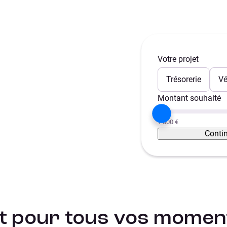
Votre projet
ntané
Trésorerie
Vé
Montant souhaité
1 000 €
Conti
it pour tous vos moment