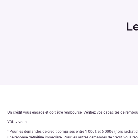
L
Un crédit vous engage et doit être remboursé. Vérifiez vos capacités de remb
YOU = vous
*
Pour les demandes de crédit comprises entre 1 000€ et 6 000€ (hors rachat de 
une
réponse définitive immédiate
. Pour les autres demandes de crédit, vous re