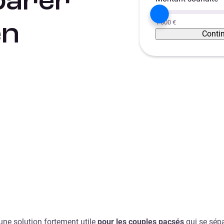
parer
1 000 €
en
Conti
une solution fortement utile
pour les couples pacsés
qui se sépa