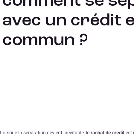
comment se sé
avec un crédit 
commun ?
Lorsque la séparation devient inévitable, le
rachat de crédit
est 