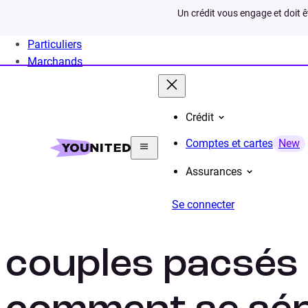
Un crédit vous engage et doit 
Particuliers
Marchands
Crédit
Home
Rachat de crédit
Situation
Rachat de cré
Comptes et cartes
New
Assurances
Se connecter
Rachat de crédi
couples pacsés 