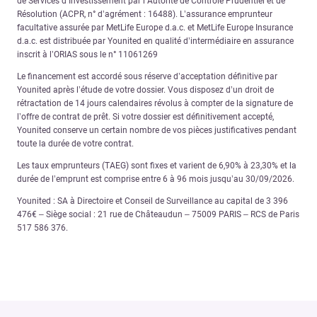
de Services d’Investissement par l’Autorité de Contrôle Prudentiel et de
Résolution (ACPR, n° d’agrément : 16488). L’assurance emprunteur
facultative assurée par MetLife Europe d.a.c. et MetLife Europe Insurance
d.a.c. est distribuée par Younited en qualité d’intermédiaire en assurance
inscrit à l’ORIAS sous le n° 11061269
Le financement est accordé sous réserve d’acceptation définitive par
Younited après l’étude de votre dossier. Vous disposez d’un droit de
rétractation de 14 jours calendaires révolus à compter de la signature de
l’offre de contrat de prêt. Si votre dossier est définitivement accepté,
Younited conserve un certain nombre de vos pièces justificatives pendant
toute la durée de votre contrat.
Les taux emprunteurs (TAEG) sont fixes et varient de 6,90% à 23,30% et la
durée de l’emprunt est comprise entre 6 à 96 mois jusqu’au 30/09/2026.
Younited : SA à Directoire et Conseil de Surveillance au capital de 3 396
476€ – Siège social : 21 rue de Châteaudun – 75009 PARIS – RCS de Paris
517 586 376.