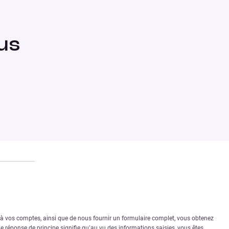
us
r à vos comptes, ainsi que de nous fournir un formulaire complet, vous obtenez
 réponse de principe signifie qu’au vu des informations saisies, vous êtes