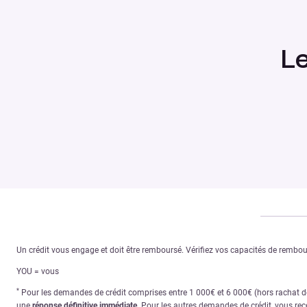
L
Un crédit vous engage et doit être remboursé. Vérifiez vos capacités de remb
YOU = vous
*
Pour les demandes de crédit comprises entre 1 000€ et 6 000€ (hors rachat de 
une
réponse définitive immédiate
. Pour les autres demandes de crédit, vous re