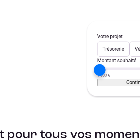
Votre projet
ntané
Trésorerie
Vé
Montant souhaité
1 000 €
Conti
it pour tous vos moment