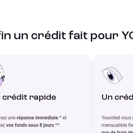
in un crédit fait pour Y
 crédit rapide
Un créd
nez une
réponse immédiate
* et
Younited vous 
vez
vos fonds sous 8 jours
**.
mensualités fix
pas de frais d