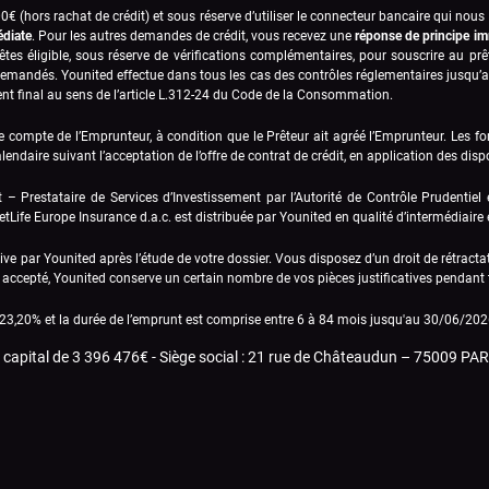
 (hors rachat de crédit) et sous réserve d’utiliser le connecteur bancaire qui nou
édiate
. Pour les autres demandes de crédit, vous recevez une
réponse de principe i
 êtes éligible, sous réserve de vérifications complémentaires, pour souscrire au p
fs demandés. Younited effectue dans tous les cas des contrôles réglementaires jusqu’au
ent final au sens de l’article L.312-24 du Code de la Consommation.
e compte de l’Emprunteur, à condition que le Prêteur ait agréé l’Emprunteur. Les fo
endaire suivant l’acceptation de l’offre de contrat de crédit, en application des disp
t – Prestataire de Services d’Investissement par l’Autorité de Contrôle Prudentie
tLife Europe Insurance d.a.c. est distribuée par Younited en qualité d’intermédiaire
ve par Younited après l’étude de votre dossier. Vous disposez d’un droit de rétract
ent accepté, Younited conserve un certain nombre de vos pièces justificatives pendant 
23,20
% et la durée de l’emprunt est comprise entre 6 à 84 mois
jusqu'au 30/06/202
u capital de
3 396 476
€ - Siège social :
21 rue de Châteaudun
– 75009 PARI