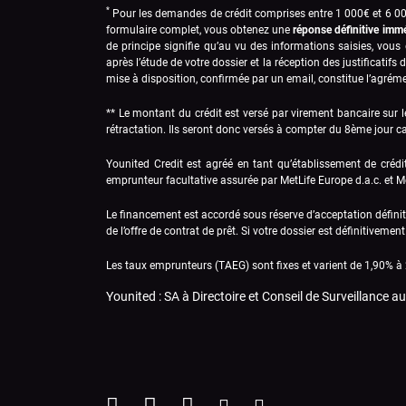
*
Pour les demandes de crédit comprises entre 1 000€ et 6 000€
formulaire complet, vous obtenez une
réponse définitive imm
de principe signifie qu’au vu des informations saisies, vous
après l’étude de votre dossier et la réception des justificati
mise à disposition, confirmée par un email, constitue l’agrém
** Le montant du crédit est versé par virement bancaire sur l
rétractation. Ils seront donc versés à compter du 8ème jour cal
Younited Credit est agréé en tant qu’établissement de crédi
emprunteur facultative assurée par MetLife Europe d.a.c. et Me
Le financement est accordé sous réserve d’acceptation définiti
de l’offre de contrat de prêt. Si votre dossier est définitivem
Les taux emprunteurs (TAEG) sont fixes et varient de 1,90% à
Younited : SA à Directoire et Conseil de Surveillance a