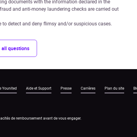
ting documents with the information declared in the
i-fraud and anti-money laundering checks are carried out
e to detect and deny flimsy and/or suspicious cases.
 all questions
e Younited
Aide et Support
Presse
Carrières
Plan du site
Bl
capacités de remboursement avant de vous engager.