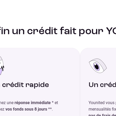
in un crédit fait pour Y
 crédit rapide
Un créd
nez une
réponse immédiate
* et
Younited vous 
vez
vos fonds sous 8 jours
**.
mensualités fix
pas de frais d