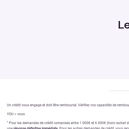
L
Un crédit vous engage et doit être remboursé. Vérifiez vos capacités de remb
YOU = vous
*
Pour les demandes de crédit comprises entre 1 000€ et 6 000€ (hors rachat de 
une
réponse définitive immédiate
. Pour les autres demandes de crédit, vous re