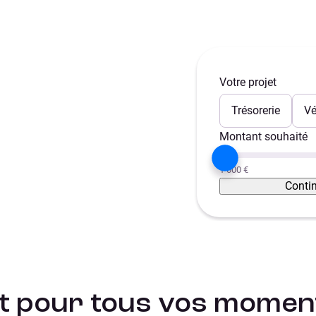
Votre projet
ntané
Trésorerie
Vé
Montant souhaité
1 000 €
Conti
it pour tous vos moment