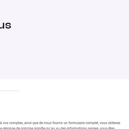
us
r à vos comptes, ainsi que de nous fournir un formulaire complet, vous obtenez
 réponse de principe signifie qu’au vu des informations saisies, vous êtes