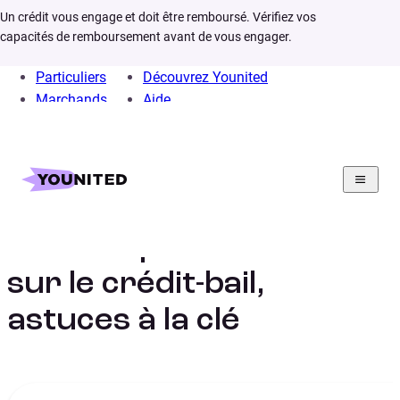
Un crédit vous engage et doit être remboursé. Vérifiez vos
capacités de remboursement avant de vous engager.
Particuliers
Découvrez Younited
Marchands
Aide
Home
Crédit Consommation
Crédit Auto
Infos
Conseils pour credit bail
Tout ce qu’il faut savoir
sur le crédit-bail,
astuces à la clé