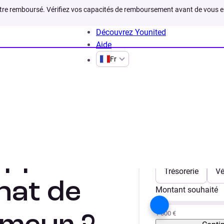
être remboursé. Vérifiez vos capacités de remboursement avant de vous 
Découvrez Younited
Aide
Fr
 chomage est ce possible
appel à un
Votre projet
Trésorerie
Vé
hat de
Montant souhaité
1 000 €