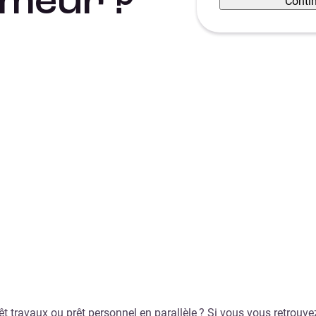
ômeur ?
Conti
rêt travaux ou prêt personnel en parallèle ? Si vous vous retrou