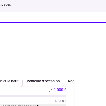
engager.
hicule neuf
Véhicule d'occasion
Rachat de crédits
1 000 €
60 000 €