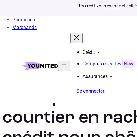
Un crédit vous engage et doit 
Particuliers
Marchands
Crédit
Home
Rachat de crédit
Situation
Rachat credit
Comptes et cartes
New
Assurances
Se connecter
Pourquoi faire 
courtier en rac