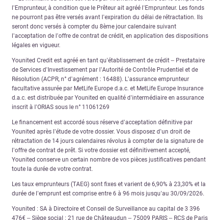
l’Emprunteur, à condition que le Prêteur ait agréé l’Emprunteur. Les fonds
ne pourront pas être versés avant l’expiration du délai de rétractation. Ils
seront donc versés à compter du 8ème jour calendaire suivant
l’acceptation de l’offre de contrat de crédit, en application des dispositions
légales en vigueur.
Younited Credit est agréé en tant qu’établissement de crédit – Prestataire
de Services d’Investissement par l’Autorité de Contrôle Prudentiel et de
Résolution (ACPR, n° d’agrément : 16488). L’assurance emprunteur
facultative assurée par MetLife Europe d.a.c. et MetLife Europe Insurance
d.a.c. est distribuée par Younited en qualité d’intermédiaire en assurance
inscrit à l’ORIAS sous le n° 11061269
Le financement est accordé sous réserve d’acceptation définitive par
Younited après l’étude de votre dossier. Vous disposez d’un droit de
rétractation de 14 jours calendaires révolus à compter de la signature de
l’offre de contrat de prêt. Si votre dossier est définitivement accepté,
Younited conserve un certain nombre de vos pièces justificatives pendant
toute la durée de votre contrat.
Les taux emprunteurs (TAEG) sont fixes et varient de 6,90% à 23,30% et la
durée de l’emprunt est comprise entre 6 à 96 mois jusqu’au 30/09/2026.
Younited : SA à Directoire et Conseil de Surveillance au capital de 3 396
476€ – Siège social : 21 rue de Châteaudun – 75009 PARIS – RCS de Paris