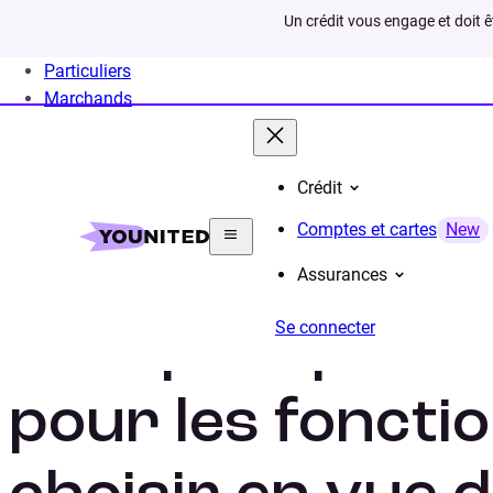
Un crédit vous engage et doit 
Particuliers
Marchands
Crédit
Home
Crédit Consommation
Prêt Personnel
Si
Comptes et cartes
New
Assurances
Se connecter
Quel prêt pers
pour les foncti