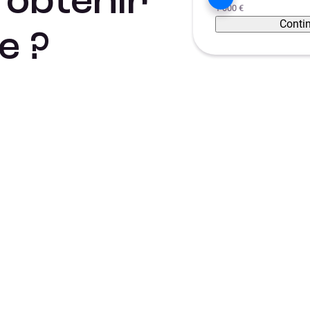
’obtenir
1 000 €
Conti
e ?