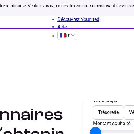
être remboursé. Vérifiez vos capacités de remboursement avant de vous 
Découvrez Younited
Aide
Fr
tuation
Pret personnel pour les fonctionnaires
onnel
Votre projet
onnaires
Trésorerie
Vé
Montant souhaité