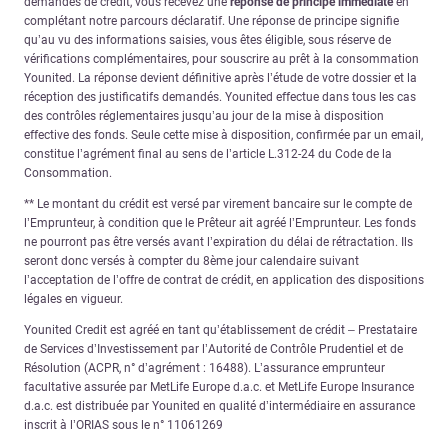
demandes de crédit, vous recevez une
réponse de principe immédiate
en
complétant notre parcours déclaratif. Une réponse de principe signifie
qu’au vu des informations saisies, vous êtes éligible, sous réserve de
vérifications complémentaires, pour souscrire au prêt à la consommation
Younited. La réponse devient définitive après l’étude de votre dossier et la
réception des justificatifs demandés. Younited effectue dans tous les cas
des contrôles réglementaires jusqu’au jour de la mise à disposition
effective des fonds. Seule cette mise à disposition, confirmée par un email,
constitue l’agrément final au sens de l’article L.312-24 du Code de la
Consommation.
** Le montant du crédit est versé par virement bancaire sur le compte de
l’Emprunteur, à condition que le Prêteur ait agréé l’Emprunteur. Les fonds
ne pourront pas être versés avant l’expiration du délai de rétractation. Ils
seront donc versés à compter du 8ème jour calendaire suivant
l’acceptation de l’offre de contrat de crédit, en application des dispositions
légales en vigueur.
Younited Credit est agréé en tant qu’établissement de crédit – Prestataire
de Services d’Investissement par l’Autorité de Contrôle Prudentiel et de
Résolution (ACPR, n° d’agrément : 16488). L’assurance emprunteur
facultative assurée par MetLife Europe d.a.c. et MetLife Europe Insurance
d.a.c. est distribuée par Younited en qualité d’intermédiaire en assurance
inscrit à l’ORIAS sous le n° 11061269