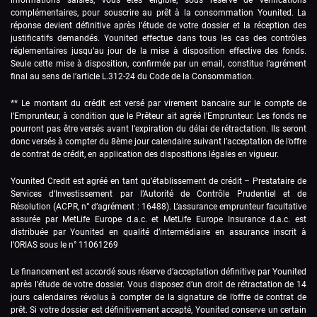
complémentaires, pour souscrire au prêt à la consommation Younited. La
réponse devient définitive après l’étude de votre dossier et la réception des
justificatifs demandés. Younited effectue dans tous les cas des contrôles
réglementaires jusqu’au jour de la mise à disposition effective des fonds.
Seule cette mise à disposition, confirmée par un email, constitue l’agrément
final au sens de l’article L.312-24 du Code de la Consommation.
** Le montant du crédit est versé par virement bancaire sur le compte de
l’Emprunteur, à condition que le Prêteur ait agréé l’Emprunteur. Les fonds ne
pourront pas être versés avant l’expiration du délai de rétractation. Ils seront
donc versés à compter du 8ème jour calendaire suivant l’acceptation de l’offre
de contrat de crédit, en application des dispositions légales en vigueur.
Younited Credit est agréé en tant qu’établissement de crédit – Prestataire de
Services d’Investissement par l’Autorité de Contrôle Prudentiel et de
Résolution (ACPR, n° d’agrément : 16488).
L’assurance emprunteur facultative
assurée par MetLife Europe d.a.c. et MetLife Europe Insurance d.a.c. est
distribuée par Younited en qualité d’intermédiaire en assurance inscrit à
l’ORIAS sous le n° 11061269
Le financement est accordé sous réserve d’acceptation définitive par Younited
après l’étude de votre dossier. Vous disposez d’un droit de rétractation de 14
jours calendaires révolus à compter de la signature de l’offre de contrat de
prêt. Si votre dossier est définitivement accepté, Younited conserve un certain