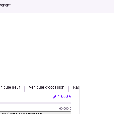
engager.
hicule neuf
Véhicule d'occasion
Rachat de crédits
1 000 €
60 000 €