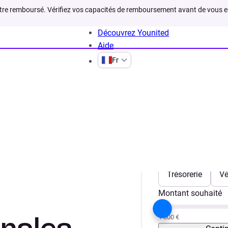
être remboursé. Vérifiez vos capacités de remboursement avant de vous 
Découvrez Younited
Aide
Fr
 profession liberale
nt de
Votre projet
Trésorerie
Vé
Montant souhaité
1 000 €