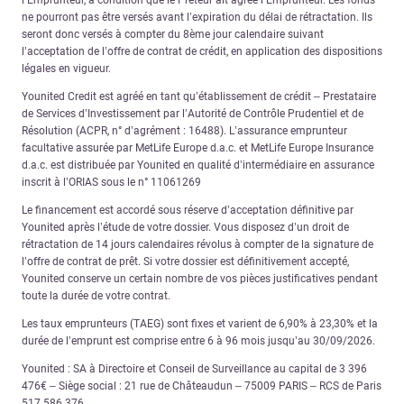
ne pourront pas être versés avant l’expiration du délai de rétractation. Ils
seront donc versés à compter du 8ème jour calendaire suivant
l’acceptation de l’offre de contrat de crédit, en application des dispositions
légales en vigueur.
Younited Credit est agréé en tant qu’établissement de crédit – Prestataire
de Services d’Investissement par l’Autorité de Contrôle Prudentiel et de
Résolution (ACPR, n° d’agrément : 16488). L’assurance emprunteur
facultative assurée par MetLife Europe d.a.c. et MetLife Europe Insurance
d.a.c. est distribuée par Younited en qualité d’intermédiaire en assurance
inscrit à l’ORIAS sous le n° 11061269
Le financement est accordé sous réserve d’acceptation définitive par
Younited après l’étude de votre dossier. Vous disposez d’un droit de
rétractation de 14 jours calendaires révolus à compter de la signature de
l’offre de contrat de prêt. Si votre dossier est définitivement accepté,
Younited conserve un certain nombre de vos pièces justificatives pendant
toute la durée de votre contrat.
Les taux emprunteurs (TAEG) sont fixes et varient de 6,90% à 23,30% et la
durée de l’emprunt est comprise entre 6 à 96 mois jusqu’au 30/09/2026.
Younited : SA à Directoire et Conseil de Surveillance au capital de 3 396
476€ – Siège social : 21 rue de Châteaudun – 75009 PARIS – RCS de Paris
517 586 376.