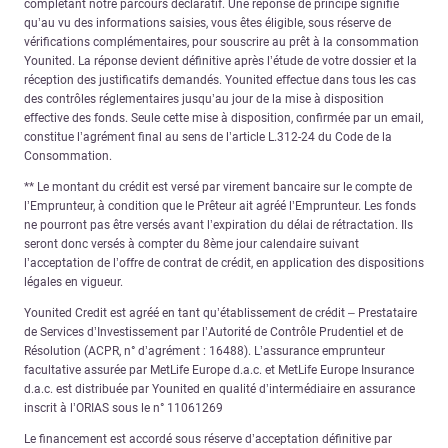
complétant notre parcours déclaratif. Une réponse de principe signifie
qu’au vu des informations saisies, vous êtes éligible, sous réserve de
vérifications complémentaires, pour souscrire au prêt à la consommation
Younited. La réponse devient définitive après l’étude de votre dossier et la
réception des justificatifs demandés. Younited effectue dans tous les cas
des contrôles réglementaires jusqu’au jour de la mise à disposition
effective des fonds. Seule cette mise à disposition, confirmée par un email,
constitue l’agrément final au sens de l’article L.312-24 du Code de la
Consommation.
** Le montant du crédit est versé par virement bancaire sur le compte de
l’Emprunteur, à condition que le Prêteur ait agréé l’Emprunteur. Les fonds
ne pourront pas être versés avant l’expiration du délai de rétractation. Ils
seront donc versés à compter du 8ème jour calendaire suivant
l’acceptation de l’offre de contrat de crédit, en application des dispositions
légales en vigueur.
Younited Credit est agréé en tant qu’établissement de crédit – Prestataire
de Services d’Investissement par l’Autorité de Contrôle Prudentiel et de
Résolution (ACPR, n° d’agrément : 16488). L’assurance emprunteur
facultative assurée par MetLife Europe d.a.c. et MetLife Europe Insurance
d.a.c. est distribuée par Younited en qualité d’intermédiaire en assurance
inscrit à l’ORIAS sous le n° 11061269
Le financement est accordé sous réserve d’acceptation définitive par