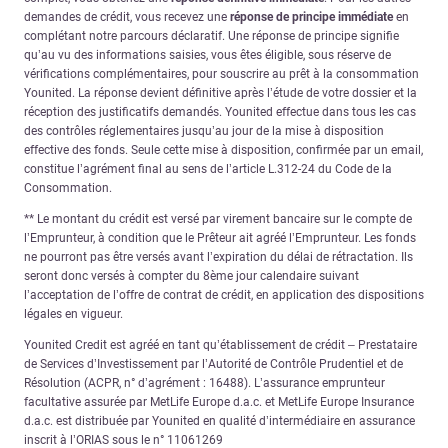
demandes de crédit, vous recevez une
réponse de principe immédiate
en
complétant notre parcours déclaratif. Une réponse de principe signifie
qu’au vu des informations saisies, vous êtes éligible, sous réserve de
vérifications complémentaires, pour souscrire au prêt à la consommation
Younited. La réponse devient définitive après l’étude de votre dossier et la
réception des justificatifs demandés. Younited effectue dans tous les cas
des contrôles réglementaires jusqu’au jour de la mise à disposition
effective des fonds. Seule cette mise à disposition, confirmée par un email,
constitue l’agrément final au sens de l’article L.312-24 du Code de la
Consommation.
** Le montant du crédit est versé par virement bancaire sur le compte de
l’Emprunteur, à condition que le Prêteur ait agréé l’Emprunteur. Les fonds
ne pourront pas être versés avant l’expiration du délai de rétractation. Ils
seront donc versés à compter du 8ème jour calendaire suivant
l’acceptation de l’offre de contrat de crédit, en application des dispositions
légales en vigueur.
Younited Credit est agréé en tant qu’établissement de crédit – Prestataire
de Services d’Investissement par l’Autorité de Contrôle Prudentiel et de
Résolution (ACPR, n° d’agrément : 16488). L’assurance emprunteur
facultative assurée par MetLife Europe d.a.c. et MetLife Europe Insurance
d.a.c. est distribuée par Younited en qualité d’intermédiaire en assurance
inscrit à l’ORIAS sous le n° 11061269