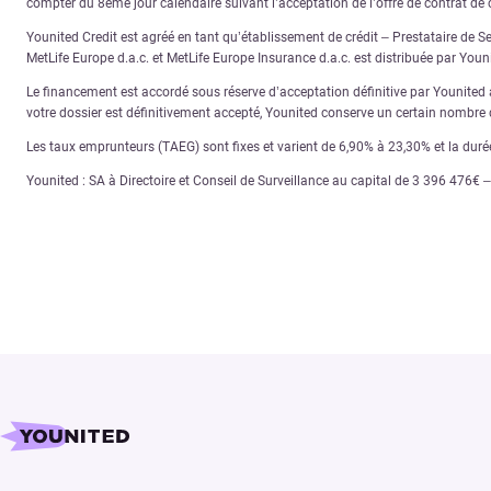
compter du 8ème jour calendaire suivant l’acceptation de l’offre de contrat de c
Younited Credit est agréé en tant qu’établissement de crédit – Prestataire de S
MetLife Europe d.a.c. et MetLife Europe Insurance d.a.c. est distribuée par You
Le financement est accordé sous réserve d’acceptation définitive par Younited ap
votre dossier est définitivement accepté, Younited conserve un certain nombre d
Les taux emprunteurs (TAEG) sont fixes et varient de 6,90% à 23,30% et la dur
Younited : SA à Directoire et Conseil de Surveillance au capital de 3 396 476