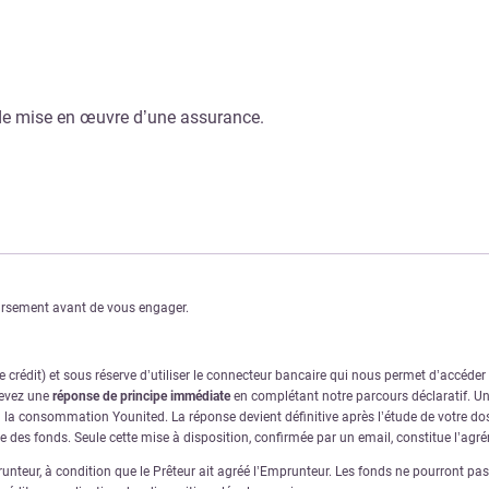
de mise en œuvre d’une assurance.
oursement avant de vous engager.
crédit) et sous réserve d’utiliser le connecteur bancaire qui nous permet d’accéde
cevez une
réponse de principe immédiate
en complétant notre parcours déclaratif. Une
à la consommation Younited. La réponse devient définitive après l’étude de votre dos
ve des fonds. Seule cette mise à disposition, confirmée par un email, constitue l’ag
nteur, à condition que le Prêteur ait agréé l’Emprunteur. Les fonds ne pourront pas ê