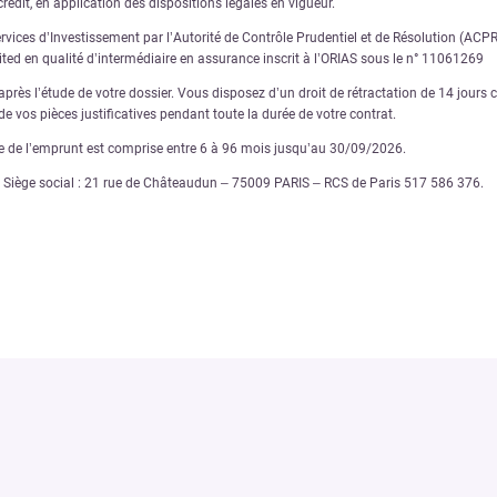
rédit, en application des dispositions légales en vigueur.
ervices d’Investissement par l’Autorité de Contrôle Prudentiel et de Résolution (AC
nited en qualité d’intermédiaire en assurance inscrit à l’ORIAS sous le n° 11061269
rès l’étude de votre dossier. Vous disposez d’un droit de rétractation de 14 jours ca
e vos pièces justificatives pendant toute la durée de votre contrat.
ée de l’emprunt est comprise entre 6 à 96 mois jusqu’au 30/09/2026.
€ – Siège social : 21 rue de Châteaudun – 75009 PARIS – RCS de Paris 517 586 376.