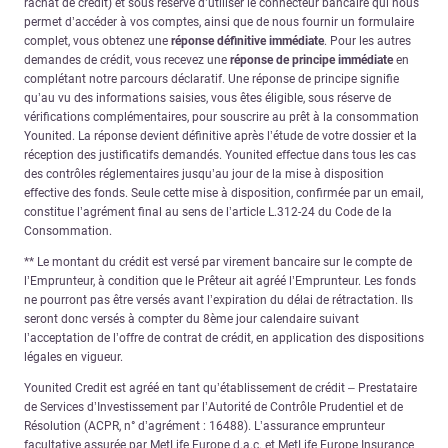
rachat de crédit) et sous réserve d’utiliser le connecteur bancaire qui nous
permet d’accéder à vos comptes, ainsi que de nous fournir un formulaire
complet, vous obtenez une
réponse définitive immédiate
. Pour les autres
demandes de crédit, vous recevez une
réponse de principe immédiate
en
complétant notre parcours déclaratif. Une réponse de principe signifie
qu’au vu des informations saisies, vous êtes éligible, sous réserve de
vérifications complémentaires, pour souscrire au prêt à la consommation
Younited. La réponse devient définitive après l’étude de votre dossier et la
réception des justificatifs demandés. Younited effectue dans tous les cas
des contrôles réglementaires jusqu’au jour de la mise à disposition
effective des fonds. Seule cette mise à disposition, confirmée par un email,
constitue l’agrément final au sens de l’article L.312-24 du Code de la
Consommation.
** Le montant du crédit est versé par virement bancaire sur le compte de
l’Emprunteur, à condition que le Prêteur ait agréé l’Emprunteur. Les fonds
ne pourront pas être versés avant l’expiration du délai de rétractation. Ils
seront donc versés à compter du 8ème jour calendaire suivant
l’acceptation de l’offre de contrat de crédit, en application des dispositions
légales en vigueur.
Younited Credit est agréé en tant qu’établissement de crédit – Prestataire
de Services d’Investissement par l’Autorité de Contrôle Prudentiel et de
Résolution (ACPR, n° d’agrément : 16488). L’assurance emprunteur
facultative assurée par MetLife Europe d.a.c. et MetLife Europe Insurance