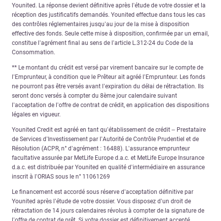
Younited. La réponse devient définitive après l’étude de votre dossier et la
réception des justificatifs demandés. Younited effectue dans tous les cas
des contrôles réglementaires jusqu’au jour de la mise à disposition
effective des fonds. Seule cette mise à disposition, confirmée par un email,
constitue l’agrément final au sens de l’article L.312-24 du Code de la
Consommation.
** Le montant du crédit est versé par virement bancaire sur le compte de
l’Emprunteur, à condition que le Prêteur ait agréé l’Emprunteur. Les fonds
ne pourront pas être versés avant l’expiration du délai de rétractation. Ils
seront donc versés à compter du 8ème jour calendaire suivant
l’acceptation de l’offre de contrat de crédit, en application des dispositions
légales en vigueur.
Younited Credit est agréé en tant qu’établissement de crédit – Prestataire
de Services d’Investissement par l’Autorité de Contrôle Prudentiel et de
Résolution (ACPR, n° d’agrément : 16488). L’assurance emprunteur
facultative assurée par MetLife Europe d.a.c. et MetLife Europe Insurance
d.a.c. est distribuée par Younited en qualité d’intermédiaire en assurance
inscrit à l’ORIAS sous le n° 11061269
Le financement est accordé sous réserve d’acceptation définitive par
Younited après l’étude de votre dossier. Vous disposez d’un droit de
rétractation de 14 jours calendaires révolus à compter de la signature de
l’offre de contrat de prêt. Si votre dossier est définitivement accepté,