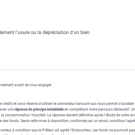
ement l’usure ou la dépréciation d’un bien.
oursement avant de vous engager.
crédit) et sous réserve d’utiliser le connecteur bancaire qui nous permet d’accéde
cevez une
réponse de principe immédiate
en complétant notre parcours déclaratif. Une
à la consommation Younited. La réponse devient définitive après l’étude de votre dos
ve des fonds. Seule cette mise à disposition, confirmée par un email, constitue l’ag
nteur, à condition que le Prêteur ait agréé l’Emprunteur. Les fonds ne pourront pas ê