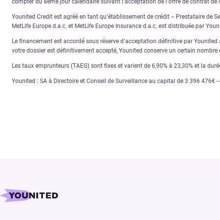
compter du 8ème jour calendaire suivant l’acceptation de l’offre de contrat de c
Younited Credit est agréé en tant qu’établissement de crédit – Prestataire de S
MetLife Europe d.a.c. et MetLife Europe Insurance d.a.c. est distribuée par You
Le financement est accordé sous réserve d’acceptation définitive par Younited ap
votre dossier est définitivement accepté, Younited conserve un certain nombre d
Les taux emprunteurs (TAEG) sont fixes et varient de 6,90% à 23,30% et la dur
Younited : SA à Directoire et Conseil de Surveillance au capital de 3 396 476