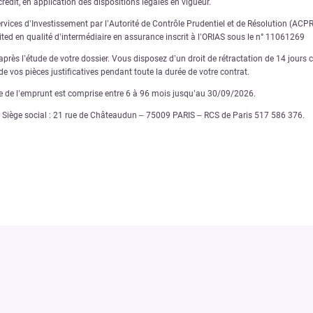
rédit, en application des dispositions légales en vigueur.
ervices d’Investissement par l’Autorité de Contrôle Prudentiel et de Résolution (AC
nited en qualité d’intermédiaire en assurance inscrit à l’ORIAS sous le n° 11061269
rès l’étude de votre dossier. Vous disposez d’un droit de rétractation de 14 jours ca
e vos pièces justificatives pendant toute la durée de votre contrat.
ée de l’emprunt est comprise entre 6 à 96 mois jusqu’au 30/09/2026.
€ – Siège social : 21 rue de Châteaudun – 75009 PARIS – RCS de Paris 517 586 376.